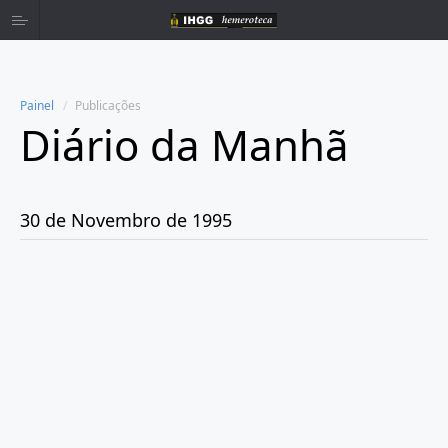
Painel
Publicações
Diário da Manhã
Home
Publicações
30 de Novembro de 1995
Ano 1980
Ano 1981
Ano 1982
Ano 1983
Ano 1984