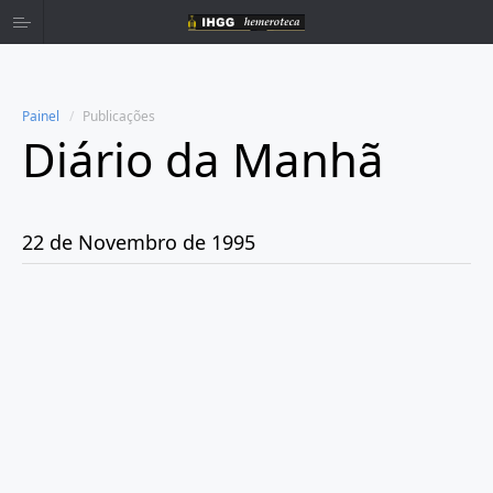
Painel
Publicações
Diário da Manhã
Home
Publicações
22 de Novembro de 1995
Ano 1980
Ano 1981
Ano 1982
Ano 1983
Ano 1984