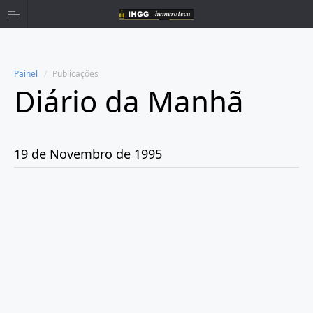
Painel
Publicações
Diário da Manhã
Home
Publicações
19 de Novembro de 1995
Ano 1980
Ano 1981
Ano 1982
Ano 1983
Ano 1984