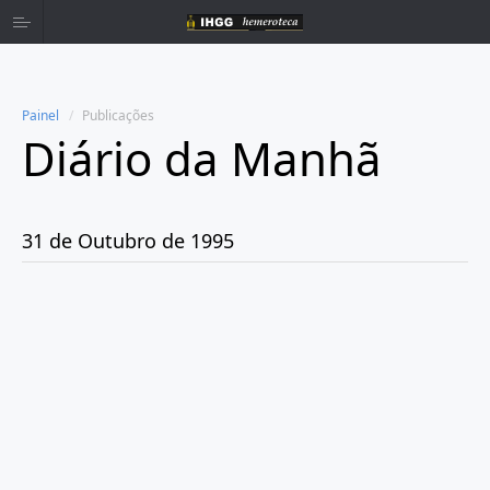
Painel
Publicações
Diário da Manhã
Home
Publicações
31 de Outubro de 1995
Ano 1980
Ano 1981
Ano 1982
Ano 1983
Ano 1984