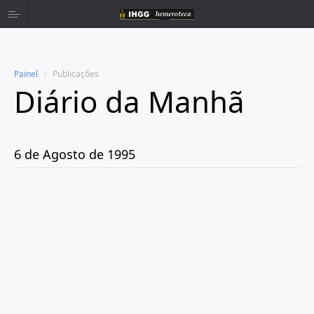
Painel
Publicações
Diário da Manhã
Home
Publicações
6 de Agosto de 1995
Ano 1980
Ano 1981
Ano 1982
Ano 1983
Ano 1984