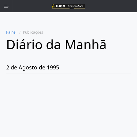
Painel
Publicações
Diário da Manhã
Home
Publicações
2 de Agosto de 1995
Ano 1980
Ano 1981
Ano 1982
Ano 1983
Ano 1984