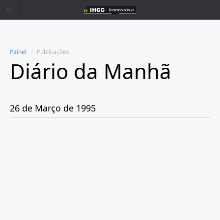
Painel
Publicações
Diário da Manhã
Home
Publicações
26 de Março de 1995
Ano 1980
Ano 1981
Ano 1982
Ano 1983
Ano 1984