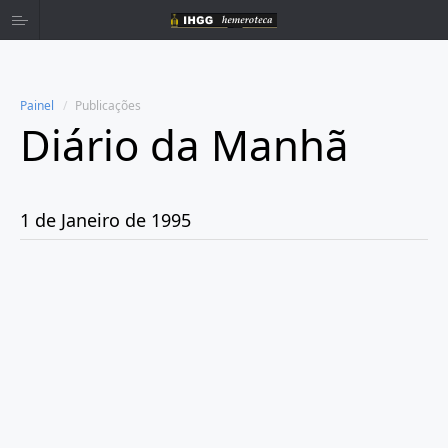
Painel
Publicações
Diário da Manhã
Home
Publicações
1 de Janeiro de 1995
Ano 1980
Ano 1981
Ano 1982
Ano 1983
Ano 1984