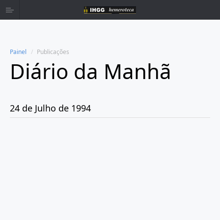
Painel
Publicações
Diário da Manhã
Home
Publicações
24 de Julho de 1994
Ano 1980
Ano 1981
Ano 1982
Ano 1983
Ano 1984