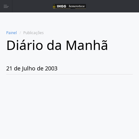
Painel
Publicações
Diário da Manhã
Home
Publicações
21 de Julho de 2003
Ano 1980
Ano 1981
Ano 1982
Ano 1983
Ano 1984