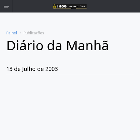
Painel
Publicações
Diário da Manhã
Home
Publicações
13 de Julho de 2003
Ano 1980
Ano 1981
Ano 1982
Ano 1983
Ano 1984