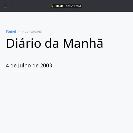
Painel
Publicações
Diário da Manhã
Home
Publicações
4 de Julho de 2003
Ano 1980
Ano 1981
Ano 1982
Ano 1983
Ano 1984