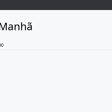
 Manhã
00