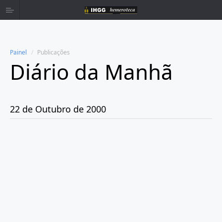
Painel
Publicações
Diário da Manhã
Home
Publicações
22 de Outubro de 2000
Ano 1980
Ano 1981
Ano 1982
Ano 1983
Ano 1984