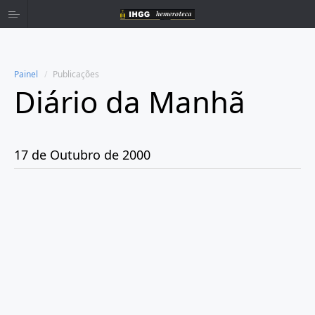
Painel
Publicações
Diário da Manhã
Home
Publicações
17 de Outubro de 2000
Ano 1980
Ano 1981
Ano 1982
Ano 1983
Ano 1984