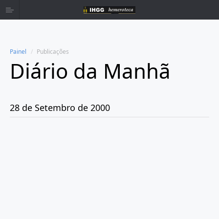
Painel
Publicações
Diário da Manhã
Home
Publicações
28 de Setembro de 2000
Ano 1980
Ano 1981
Ano 1982
Ano 1983
Ano 1984