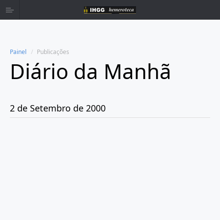
Painel
Publicações
Diário da Manhã
Home
Publicações
2 de Setembro de 2000
Ano 1980
Ano 1981
Ano 1982
Ano 1983
Ano 1984