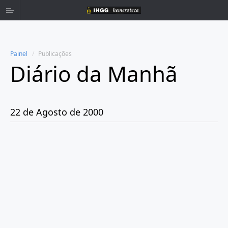
Painel
Publicações
Diário da Manhã
Home
Publicações
22 de Agosto de 2000
Ano 1980
Ano 1981
Ano 1982
Ano 1983
Ano 1984