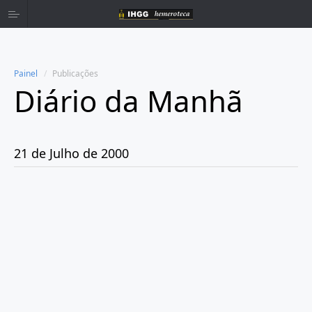
Painel
Publicações
Diário da Manhã
Home
Publicações
21 de Julho de 2000
Ano 1980
Ano 1981
Ano 1982
Ano 1983
Ano 1984