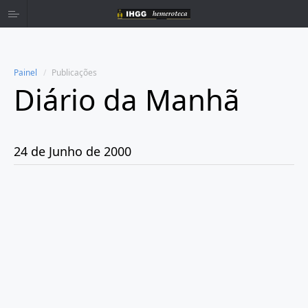
Painel
Publicações
Diário da Manhã
Home
Publicações
24 de Junho de 2000
Ano 1980
Ano 1981
Ano 1982
Ano 1983
Ano 1984