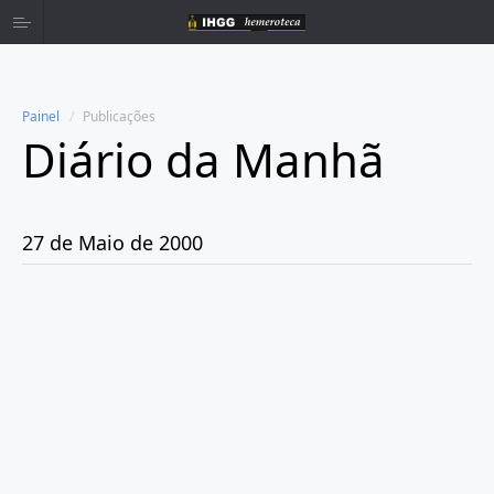
Painel
Publicações
Diário da Manhã
Home
Publicações
27 de Maio de 2000
Ano 1980
Ano 1981
Ano 1982
Ano 1983
Ano 1984